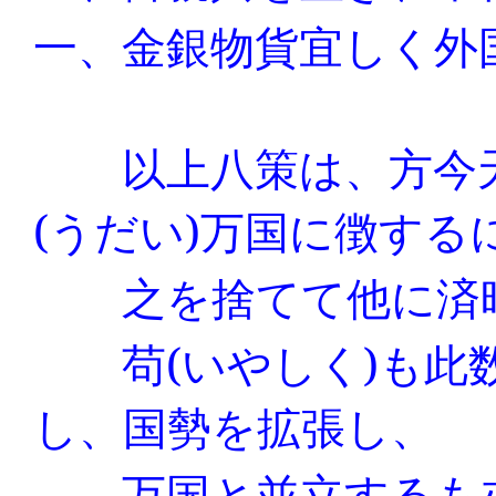
一、金銀物貨宜しく外
以上八策は、方今天
(
うだい
)
万国に徴する
之を捨てて他に済時
苟
(
いやしく
)
も此
し、国勢を拡張し、
万国と並立するも