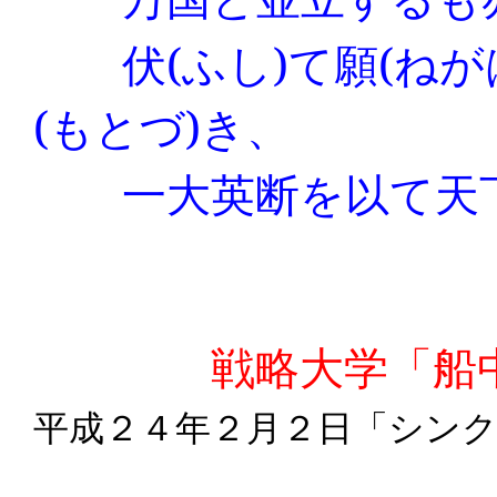
伏
(
ふし
)
て願
(
ねが
(
もとづ
)
き、
一大英断を以て天下
戦略大学「船中
平成２４年２月２日「シン