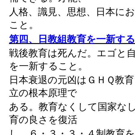
人格、識見、思想、日本に
こと。
第四、日教組教育を一新す
戦後教育は死んだ。エゴと
を一新すること。
日本衰退の元凶はＧＨＱ教育
立の根本原理で
ある。教育なくして国家な
育の良さを復活
し、６・３・３・４制教育