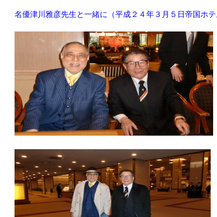
名優津川雅彦先生と一緒に（平成２４年３月５日帝国ホテ