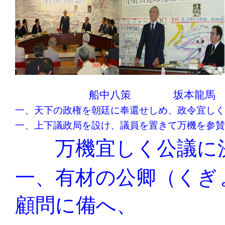
船中八策
坂本龍馬
一、天下の政権を朝廷に奉還せしめ、政令宜しく
一、上下議政局を設け、議員を置きて万機を参賛
万機宜しく公議に
一、有材の公卿（くぎ
顧問に備へ、