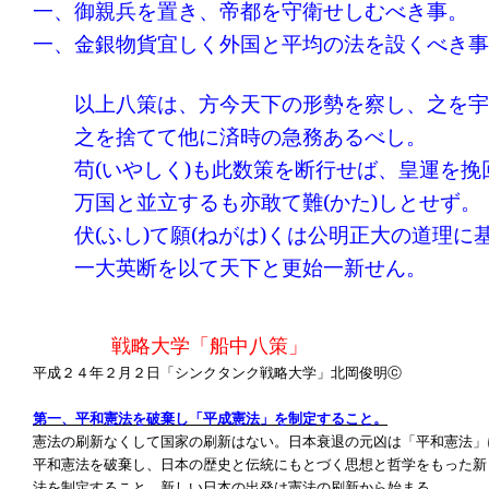
一、御親兵を置き、帝都を守衛せしむべき事。
一、金銀物貨宜しく外国と平均の法を設くべき事
以上八策は、方今天下の形勢を察し、之を宇
之を捨てて他に済時の急務あるべし。
苟
(
いやしく
)
も此数策を断行せば、皇運を挽
万国と並立するも亦敢て難
(
かた
)
しとせず。
伏
(
ふし
)
て願
(
ねがは
)
くは公明正大の道理に
一大英断を以て天下と更始一新せん。
戦略大学「船中八策」
平成２４年２月２日「シンクタンク戦略大学」北岡俊明ⓒ
第一、平和憲法を破棄し「平成憲法」を制定すること。
憲法の刷新なくして国家の刷新はない。日本衰退の元凶は「平和憲法」
平和憲法を破棄し、日本の歴史と伝統にもとづく思想と哲学をもった新
法を制定すること。新しい日本の出発は憲法の刷新から始まる。