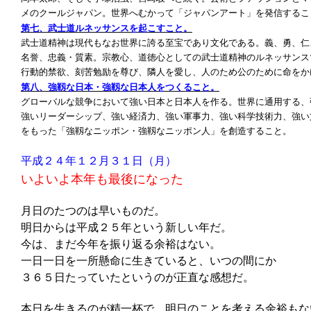
メのクールジャパン。世界へむかって「ジャパンアート」を発信するこ
第七、武士道ルネッサンスを起こすこと。
武士道精神は現代もなお世界に誇る至宝であり文化である。義、勇、仁
名誉、忠義・質素。宗教心、道徳心としての武士道精神のルネッサンス
行動的禁欲、刻苦勉励を尊び、隣人を愛し、人のため公のために命をか
第八、強靱な日本・強靱な日本人をつくること。
グローバルな競争において強い日本と日本人を作る。世界に通用する、
強いリーダーシップ、強い経済力、強い軍事力、強い科学技術力、強い
をもった「強靱なニッポン・強靱なニッポン人」を創造すること。
平成２４年１２月３１日（月）
いよいよ本年も最後になった
月日のたつのは早いものだ。
明日からは平成２５年という新しい年だ。
今は、まだ今年を振り返る余裕はない。
一日一日を一所懸命に生きていると、いつの間にか
３６５日たっていたというのが正直な感想だ。
本日を生きるのが精一杯で、明日のことを考える余裕もな