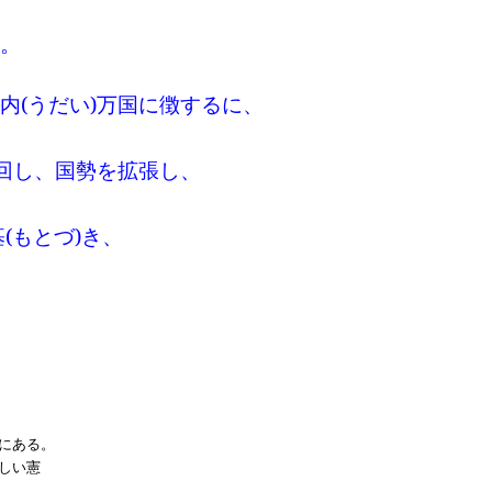
。
内
(
うだい
)
万国に徴するに、
回し、国勢を拡張し、
基
(
もとづ
)
き、
にある。
しい憲