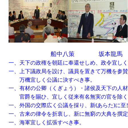
船中八策
坂本龍馬
一、天下の政権を朝廷に奉還せしめ、政令宜しく
一、上下議政局を設け、議員を置きて万機を参賛
万機宜しく公議に決すべき事。
一、有材の公卿（くぎょう）・諸侯及天下の人材
官爵を賜ひ、宜しく従来有名無実の官を除く
一、外国の交際広く公議を採り、新
(
あらた
)
に至
一、古来の律令を折衷し、新に無窮の大典を撰定
一、海軍宜しく拡張すべき事。