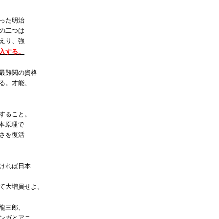
った明治
の二つは
えり、強
入する。
最難関の資格
る。才能、
すること。
本原理で
さを復活
ければ日本
て大増員せよ。
龍三郎、
ンガとアニ