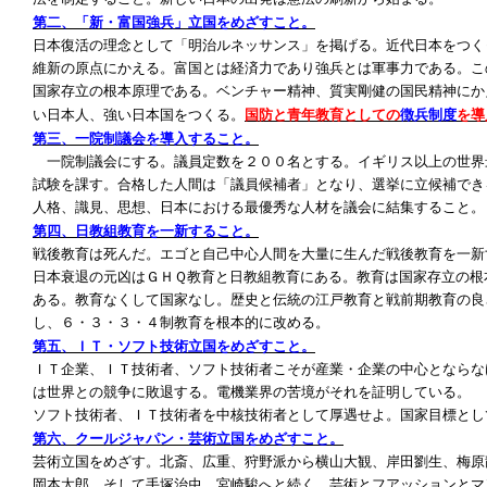
第二、「新・富国強兵」立国をめざすこと。
日本復活の理念として「明治ルネッサンス」を掲げる。近代日本をつく
維新の原点にかえる。富国とは経済力であり強兵とは軍事力である。こ
国家存立の根本原理である。ベンチャー精神、質実剛健の国民精神にか
国防と青年教育としての
徴兵制度
を導
い日本人、強い日本国をつくる。
第三、一院制議会を導入すること。
一院制議会にする。議員定数を２００名とする。イギリス以上の世界
試験を課す。合格した人間は「議員候補者」となり、選挙に立候補でき
人格、識見、思想、日本における最優秀な人材を議会に結集すること。
第四、日教組教育を一新すること。
戦後教育は死んだ。エゴと自己中心人間を大量に生んだ戦後教育を一新
日本衰退の元凶はＧＨＱ教育と日教組教育にある。教育は国家存立の根
ある。教育なくして国家なし。歴史と伝統の江戸教育と戦前期教育の良
し、６・３・３・４制教育を根本的に改める。
第五、ＩＴ・ソフト技術立国をめざすこと。
ＩＴ企業、ＩＴ技術者、ソフト技術者こそが産業・企業の中心とならな
は世界との競争に敗退する。電機業界の苦境がそれを証明している。
ソフト技術者、ＩＴ技術者を中核技術者として厚遇せよ。国家目標とし
第六、クールジャパン・芸術立国をめざすこと。
芸術立国をめざす。北斎、広重、狩野派から横山大観、岸田劉生、梅原
岡本太郎、そして手塚治虫、宮崎駿へと続く。芸術とフアッションとマ