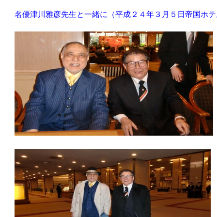
名優津川雅彦先生と一緒に（平成２４年３月５日帝国ホテ