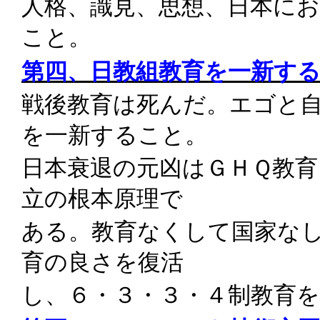
人格、識見、思想、日本に
こと。
第四、日教組教育を一新す
戦後教育は死んだ。エゴと
を一新すること。
日本衰退の元凶はＧＨＱ教育
立の根本原理で
ある。教育なくして国家な
育の良さを復活
し、６・３・３・４制教育