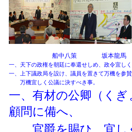
船中八策
坂本龍馬
一、天下の政権を朝廷に奉還せしめ、政令宜しく
一、上下議政局を設け、議員を置きて万機を参賛
万機宜しく公議に決すべき事。
一、有材の公卿（くぎ
顧問に備へ、
官爵を賜ひ、宜し