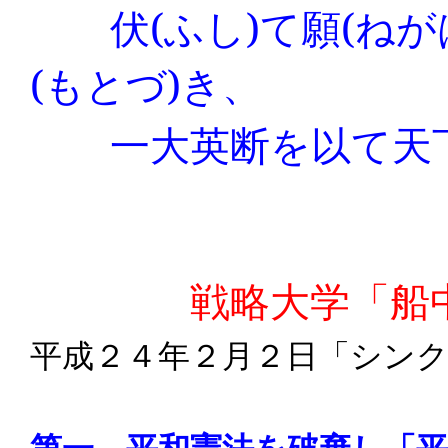
伏
(
ふし
)
て願
(
ねが
(
もとづ
)
き、
一大英断を以て天下
戦略大学「船中
平成２４年２月２日「シン
第一、平和憲法を破棄し「