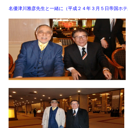
名優津川雅彦先生と一緒に（平成２４年３月５日帝国ホテ