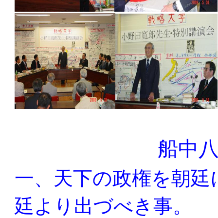
船中八
一、天下の政権を朝廷
廷より出づべき事。