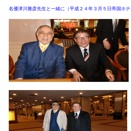
名優津川雅彦先生と一緒に（平成２４年３月５日帝国ホテ