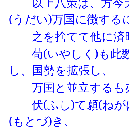
以上八策は、方今天
(
うだい
)
万国に徴する
之を捨てて他に済時
苟
(
いやしく
)
も此
し、国勢を拡張し、
万国と並立するも
伏
(
ふし
)
て願
(
ねが
(
もとづ
)
き、