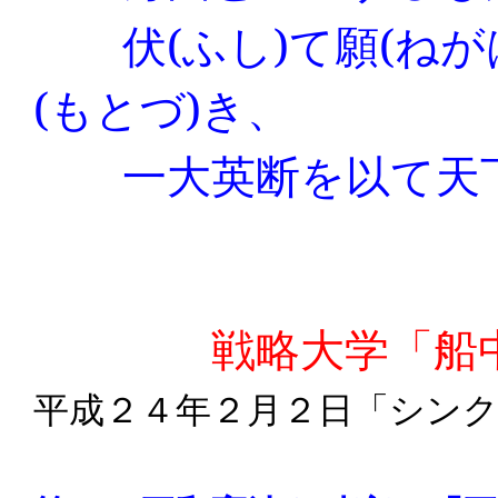
伏
(
ふし
)
て願
(
ねが
(
もとづ
)
き、
一大英断を以て天下
戦略大学「船中
平成２４年２月２日「シン