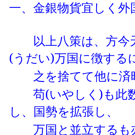
一、金銀物貨宜しく外
以上八策は、方今天
(
うだい
)
万国に徴する
之を捨てて他に済時
苟
(
いやしく
)
も此
し、国勢を拡張し、
万国と並立するも