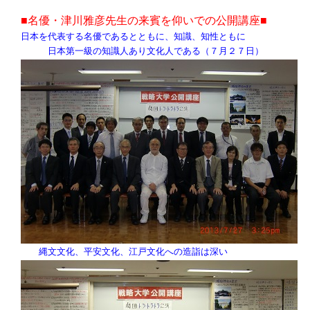
■名優・津川雅彦先生の来賓を仰いでの公開講座■
日本を代表する名優であるとともに、知識、知性ともに
日本第一級の知識人あり文化人である（７月２７日）
縄文文化、平安文化、江戸文化への造詣は深い