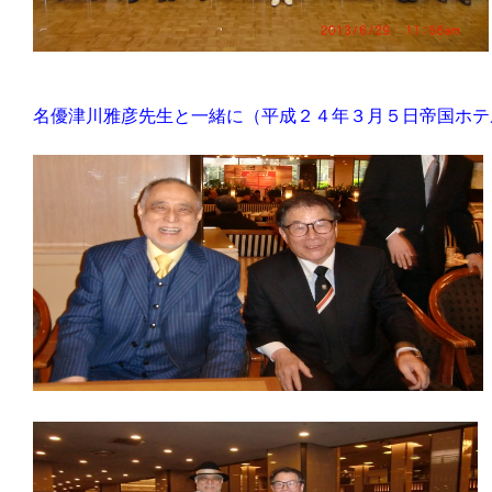
名優津川雅彦先生と一緒に（平成２４年３月５日帝国ホテ