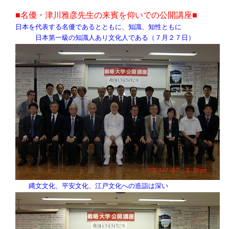
■名優・津川雅彦先生の来賓を仰いでの公開講座■
日本を代表する名優であるとともに、知識、知性ともに
日本第一級の知識人あり文化人である（７月２７日）
縄文文化、平安文化、江戸文化への造詣は深い