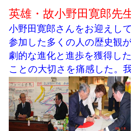
英雄・故小野田寛郎先
小野田寛郎さんをお迎えし
参加した多くの人の歴史観
劇的な進化と進歩を獲得し
ことの大切さを痛感した。