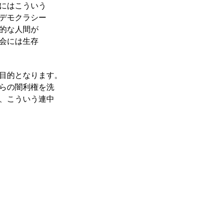
にはこういう
デモクラシー
的な人間が
会には生存
目的となります。
らの闇利権を洗
、こういう連中