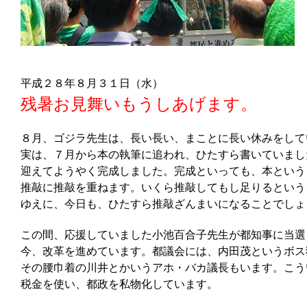
平成２８年８月３１日（水）
残暑お見舞いもうしあげます。
８月、ゴジラ先生は、長い長い、まことに長い休みをして
実は、７月から本の執筆に追われ、ひたすら書いていまし
迎えてようやく完成しました。完成といっても、本という
推敲に推敲を重ねます。いくら推敲してもし足りるという
ゆえに、今日も、ひたすら推敲ざんまいになることでしょ
この間、応援していました小池百合子先生が都知事に当選
今、改革を進めています。都議会には、内田茂というボス
その腰巾着の川井とかいうアホ・バカ議長もいます。こう
税金を使い、都政を私物化しています。