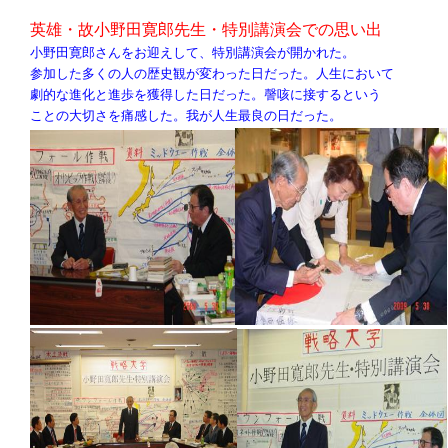
英雄・故小野田寛郎先生・特別講演会での思い出
小野田寛郎さんをお迎えして、特別講演会が開かれた。
参加した多くの人の歴史観が変わった日だった。人生において
劇的な進化と進歩を獲得した日だった。謦咳に接するという
ことの大切さを痛感した。我が人生最良の日だった。