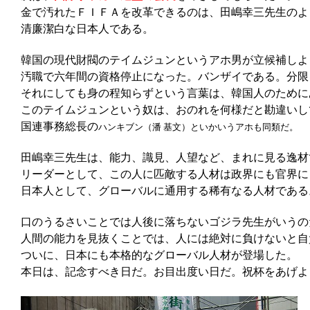
金で汚れたＦＩＦＡを改革できるのは、田嶋幸三先生のよ
清廉潔白な日本人である。
韓国の現代財閥のテイムジュンというアホ男が立候補しよ
汚職で六年間の資格停止になった。バンザイである。分限
それにしても身の程知らずという言葉は、韓国人のために
このテイムジュンという奴は、おのれを何様だと勘違いし
国連事務総長の
ハンキブン（潘 基文）といかいうアホも同類だ。
田嶋幸三先生は、能力、識見、人望など、まれに見る逸材
リーダーとして、この人に匹敵する人材は政界にも官界に
日本人として、グローバルに通用する稀有なる人材である
口のうるさいことでは人後に落ちないゴジラ先生がいうの
人間の能力を見抜くことでは、人には絶対に負けないと自
ついに、日本にも本格的なグローバル人材が登場した。
本日は、記念すべき日だ。お目出度い日だ。祝杯をあげよ