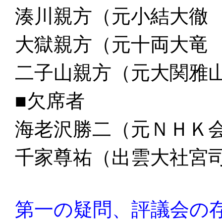
湊川親方（元小結大徹
大獄親方（元十両大竜
二子山親方（元大関雅
■欠席者
海老沢勝二（元ＮＨＫ
千家尊祐（出雲大社宮
第一の疑問、評議会の