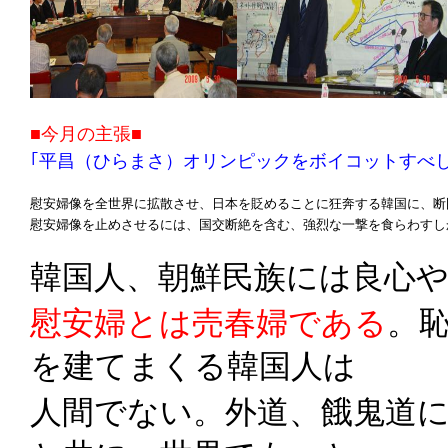
■今月の主張■
｢平昌（ひらまさ）オリンピックをボイコットすべし
慰安婦像を全世界に拡散させ、日本を貶めることに狂奔する韓国に、断
慰安婦像を止めさせるには、国交断絶を含む、強烈な一撃を食らわすし
韓国人、朝鮮民族には良心
慰安婦とは売春婦である
。
を建てまくる韓国人は
人間でない。外道、餓鬼道