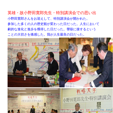
英雄・故小野田寛郎先生・特別講演会での思い出
小野田寛郎さんをお迎えして、特別講演会が開かれた。
参加した多くの人の歴史観が変わった日だった。人生において
劇的な進化と進歩を獲得した日だった。謦咳に接するという
ことの大切さを痛感した。我が人生最良の日だった。