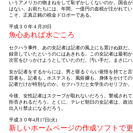
いうアメリカの物まねをして恥ずかしくないのか。国会が
はない。お前たちには、年間、一億円の血税が注がれてい
こそ、正真正銘の税金ドロボーである。
平成３０年４月20日
魚心あれば水ごころ
セクハラ事件、あの女記者は記者の風上にも置けぬ奴だ。
録音していたというのにはあきれる。この女記者は最初か
次官をひっかけようとしていたのだ。汚い手だ。まさにハ
女が記者をするからには、男と寝るぐらい覚悟を持てと言
芸者も、記者も，ホステスも、風俗嬢も、身体をかけての
記者だけが特別なのか。セクハラだと女学生のセリフか。
今後、女性記者はスクープが取れないだろう。警戒されて
拒否されるだろう。とくに、テレビ朝日の女記者は、政治
出入り禁止になるだろう。
平成３０年4月17日(火)
新しいホームページの作成ソフトで