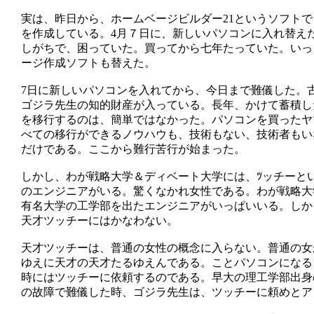
実は、昨日から、ホームベージビルダー21というソフト
を作成している。4月７日に、新しいパソコンに入れ替え
しがちで、困っていた。買ってから七年たっていた。いっ
ージ作成ソフトも替えた。
7日に新しいパソコンを入れてから、今日まで難儀した。
ゴジラ先生の知的財産が入っている。長年、かけて蓄積し
を移行するのは、簡単ではなかった。パソコンを買ったヤ
べての移行ができるノウハウも、技術もない、技術者もい
だけである。ここから難行苦行が始まった。
しかし、わが戦略大学＆ディベート大学には、ﾂッチーと
のエンジニアがいる。驚くなかれ女性である。わが戦略大
有名大学の工学部を出たエンジニアがいっぱいいる。しか
天才ツッチーにはかなわない。
天才ツッチーは、普通の女性の概念に入らない。普通の女
ゆえに天才の天才たるゆえんである。ことパソコンになる
時にはツッチーに依頼するのである。早大の理工学部出身
の故障で難儀した時、ゴジラ先生は、ツッチーに頼めとア