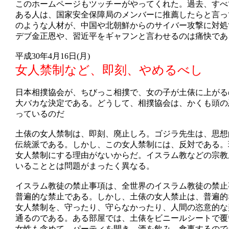
このホームページもツッチーがやってくれた。過去、すべ
ある人は、国家安全保障局のメンバーに推薦したらと言っ
のような人材が、中国や北朝鮮からのサイバー攻撃に対処
デブ金正恩や、習近平をギャフンと言わせるのは痛快であ
平成30年4月16日(月)
女人禁制など、即刻、やめるべし
日本相撲協会が、ちびっこ相撲で、女の子が土俵に上がる
大バカな決定である。どうして、相撲協会は、かくも頭の
っているのだ
土俵の女人禁制は、即刻、廃止しろ。ゴジラ先生は、思想
伝統派である。しかし、この女人禁制には、反対である。
女人禁制にする理由がないからだ。イスラム教などの宗教
いることとは問題がまったく異なる。
イスラム教徒の禁止事項は、全世界のイスラム教徒の禁止
普遍的な禁止である。しかし、土俵の女人禁止は、普遍的
女人禁制を、守ったり、守らなかったり、人間の恣意的な
通るのである。ある部屋では、土俵をビニールシートで覆
女性も含めて、パーティを開き、酒を飲み、食事するので