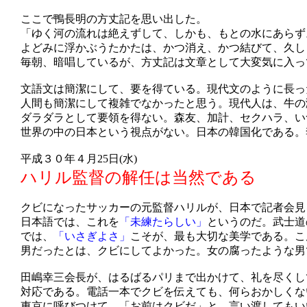
ここで鴨長明の方丈記を思い出した。
「ゆく河の流れは絶えずして、しかも、もとの水にあらず
よどみに浮かぶうたかたは、かつ消え、かつ結びて、久し
毎朝、暗唱しているが、方丈記は文章として大変気に入っ
文語文は簡潔にして、要を得ている。現代文のように長っ
人間も簡潔にして複雑でなかったと思う。現代人は、牛の
ダラダラとして要領を得ない。森友、加計、セクハラ、い
世界の中の日本という視点がない。日本の韓国化である。
平成３０年４月25日(水)
ハリル監督の解任は当然である
クビになったサッカーの元監督ハリルが、日本で記者会見
日本語では、これを
「未練たらしい」
というのだ。武士道
では、
「いさぎよさ」
こそが、最も大切な美学である。こ
男だったとは、クビにしてよかった。女の腐ったような男
田嶋幸三会長が、はるばるパリまで出かけて、礼を尽くし
対応である。電話一本でクビを伝えても、何らおかしくな
東京に呼びつけて、「お前はクビだ」と、言い渡してもい