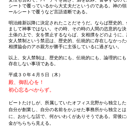
シートで覆っているから大丈夫だというのである。神の領
ールシートで覆うなど言語道断である。
明治維新以降に決定されたことだそうだ。ならば歴史的、
まして神事ではない。その時、その時の人間の恣意的な決
土俵の上で、女を禁止するならば、女相撲をどのように、
女人禁制という禁忌は、歴史的、伝統的に存在しなかった
相撲協会のアホ親方が勝手に主張しているに過ぎない。
以上、女人禁制は、歴史的にも、伝統的にも、論理的にも
存在しない事項である。
平成３０年４月５日（木）
殿、御乱心を！
初心忘るべからず。
ビートたけしが、所属していたオフィス北野から独立した
自分が創業し、自分の名前をかぶせた事務所から独立とは
に、おかしな話で、何かいわくがありそうである。背後に
金がちらちら見える。