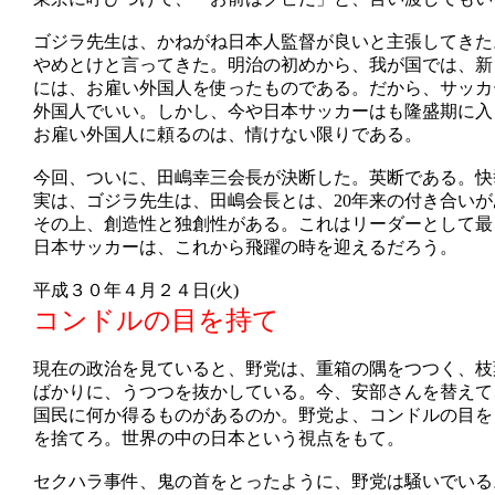
ゴジラ先生は、かねがね日本人監督が良いと主張してきた
やめとけと言ってきた。明治の初めから、我が国では、新
には、お雇い外国人を使ったものである。だから、サッカ
外国人でいい。しかし、今や日本サッカーはも隆盛期に入
お雇い外国人に頼るのは、情けない限りである。
今回、ついに、田嶋幸三会長が決断した。英断である。快
実は、ゴジラ先生は、田嶋会長とは、20年来の付き合い
その上、創造性と独創性がある。これはリーダーとして最
日本サッカーは、これから飛躍の時を迎えるだろう。
平成３０年４月２４日(火)
コンドルの目を持て
現在の政治を見ていると、野党は、重箱の隅をつつく、枝
ばかりに、うつつを抜かしている。今、安部さんを替えて
国民に何か得るものがあるのか。野党よ、コンドルの目を
を捨てろ。世界の中の日本という視点をもて。
セクハラ事件、鬼の首をとったように、野党は騒いでいる