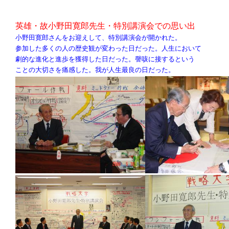
英雄・故小野田寛郎先生・特別講演会での思い出
小野田寛郎さんをお迎えして、特別講演会が開かれた。
参加した多くの人の歴史観が変わった日だった。人生において
劇的な進化と進歩を獲得した日だった。謦咳に接するという
ことの大切さを痛感した。我が人生最良の日だった。