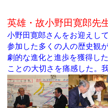
英雄・故小野田寛郎先
小野田寛郎さんをお迎えし
参加した多くの人の歴史観
劇的な進化と進歩を獲得し
ことの大切さを痛感した。