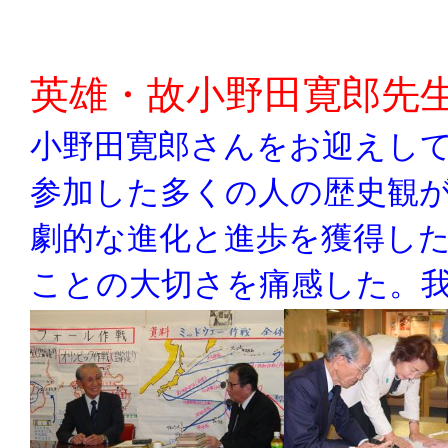
英雄・故小野田寛郎先
小野田寛郎さんをお迎えし
参加した多くの人の歴史観
劇的な進化と進歩を獲得し
ことの大切さを痛感した。