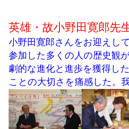
英雄・故小野田寛郎先
小野田寛郎さんをお迎えし
参加した多くの人の歴史観
劇的な進化と進歩を獲得し
ことの大切さを痛感した。