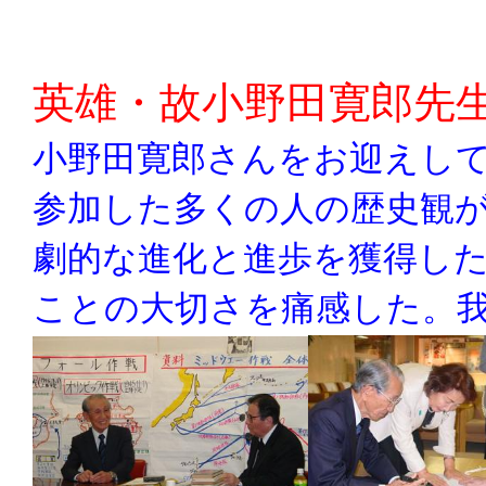
英雄・故小野田寛郎先
小野田寛郎さんをお迎えし
参加した多くの人の歴史観
劇的な進化と進歩を獲得し
ことの大切さを痛感した。