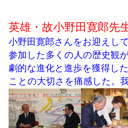
英雄・故小野田寛郎先
小野田寛郎さんをお迎えし
参加した多くの人の歴史観
劇的な進化と進歩を獲得し
ことの大切さを痛感した。