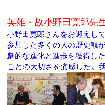
英雄・故小野田寛郎先
小野田寛郎さんをお迎えし
参加した多くの人の歴史観
劇的な進化と進歩を獲得し
ことの大切さを痛感した。