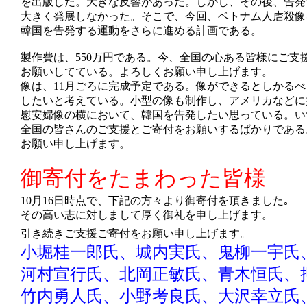
を出版した。大きな反響があった。しかし、その後、告発
大きく発展しなかった。そこで、今回、ベトナム人虐殺像
韓国を告発する運動をさらに進める計画である。
製作費は、550万円である。今、全国の心ある皆様にご支
お願いしてている。よろしくお願い申し上げます。
像は、11月ごろに完成予定である。像ができるとしかる
したいと考えている。小型の像も制作し、アメリカなどに
慰安婦像の横において、韓国を告発したい思っている。い
全国の皆さんのご支援とご寄付をお願いするばかりである
お願い申し上げます。
御寄付をたまわった皆様
10月16日時点で、下記の方々より御寄付を頂きました｡
その高い志に対しまして厚く御礼を申し上げます。
引き続きご支援ご寄付をお願い申し上げます。
小堀桂一郎氏、
城内実氏、鬼柳一宇氏
河村宣行氏、
北岡正敏氏、青木恒氏、
竹内勇人氏、小野考良氏、大沢幸立氏