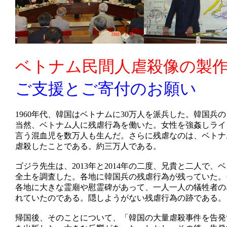
ベトナム民間人虐殺像の製
ご支援とご寄付のお願い
1960年代、韓国はベトナムに30万人を派兵した。韓国兵
当然、ベトナム人に残虐行為を働いた。女性を強姦しライ
言う混血児を数万人も生んだ。さらに残虐なのは、ベトナ
虐殺したことである。約三万人である。
ゴジラ先生は、2013年と2014年の二度、兄貴と二人で、
全土を調査した。各地に韓国兵の残虐行為が残っていた。
各地に大きな霊廟や慰霊碑があって、一人一人の犠牲者の
れていたのである。隠しようがない残虐行為の跡である。
帰国後、そのことについて、「韓国の大量虐殺事件を告発す