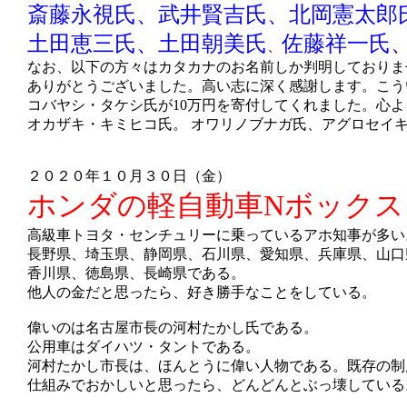
斎藤永視氏、武井賢吉氏、北岡憲太郎
土田恵三氏、土田朝美氏
佐藤祥一氏
、
なお、以下の方々はカタカナのお名前しか判明しておりま
ありがとうございました。高い志に深く感謝します。こう
コバヤシ・タケシ氏が10万円を寄付してくれました。心
オカザキ・キミヒコ氏。 オワリノブナガ氏、アグロセイ
２０２０年１０月３０日（金）
ホンダの軽自動車Nボックス
高級車トヨタ・センチュリーに乗っているアホ知事が多い
長野県、埼玉県、静岡県、石川県、愛知県、兵庫県、山口
香川県、徳島県、長崎県である。
他人の金だと思ったら、好き勝手なことをしている。
偉いのは名古屋市長の
河村たかし氏である。
公用車はダイハツ・タントである。
河村たかし市長は、ほんとうに偉い人物である。既存の制
仕組みでおかしいと思ったら、どんどんとぶっ壊している