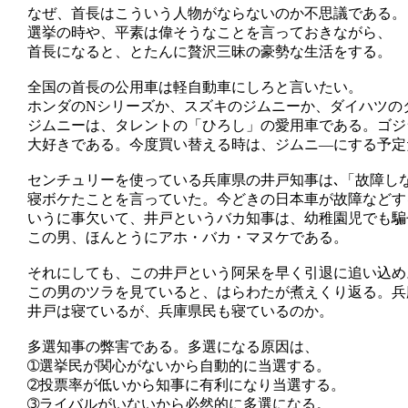
なぜ、首長はこういう人物がならないのか不思議である。
選挙の時や、平素は偉そうなことを言っておきながら、
首長になると、とたんに贅沢三昧の豪勢な生活をする。
全国の首長の公用車は軽自動車にしろと言いたい。
ホンダのNシリーズか、スズキのジムニーか、ダイハツの
ジムニーは、タレントの「ひろし」の愛用車である。ゴジ
大好きである。今度買い替える時は、ジムニ―にする予定
センチュリーを使っている兵庫県の井戸知事は､「故障し
寝ボケたことを言っていた。今どきの日本車が故障などす
いうに事欠いて、井戸というバカ知事は、幼稚園児でも騙
この男、ほんとうにアホ・バカ・マヌケである。
それにしても、この井戸という阿呆を早く引退に追い込め
この男のツラを見ていると、はらわたが煮えくり返る。兵
井戸は寝ているが、兵庫県民も寝ているのか。
多選知事の弊害である。多選になる原因は、
➀選挙民が関心がないから自動的に当選する。
➁投票率が低いから知事に有利になり当選する。
➂ライバルがいないから必然的に多選になる。