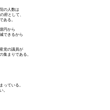
院の人数は
識の府として、
である。
億円から
減できるから
産党の議員が
の集まりである。
まっている。
い。