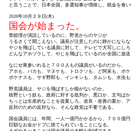
と言うことで、日本全国、多選知事が増殖し、税金を食い
2020年10月２９日(木)
国会が始まった。
菅総理が演説しているのに、野党からのヤジが
うるさくて聞こえない。議長が注意したのに静かにならな
ヤジを飛ばしている議員に対して、テレビで大写しにしろ
どんなアホヅラして、やじを飛ばしているのか全国に放送
なにせ衆参いれると７００人もの議員がいるのだから、
アホも、バカも、マヌケも、トロクソも、ど阿呆も、ボケ
ボケナスも、サギ野郎も、インキンも、タムシも、水虫も
野党議員は、ヤジを飛ばすしか能がないのか。
枝野という奴も、政府に対する批判か、悪口か、文句ばか
ちっとは生産的なことを提案しろ。改良・改善の案か、ア
反対のための反対なら、そんな政党は不要である。
国会議員には、年間、一人一億円かかるから、７００億円
巨額なお金がドブに捨てられていることになる。
まずやるべきことは国会議員の大幅な削減である。