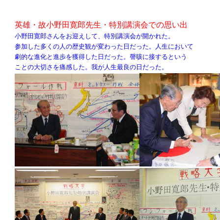
英雄・故小野田寛郎先生・特別講演会での思い出
小野田寛郎さんをお迎えして、特別講演会が開かれた。
参加した多くの人の歴史観が変わった日だった。人生において
劇的な進化と進歩を獲得した日だった。謦咳に接するという
ことの大切さを痛感した。我が人生最良の日だった。