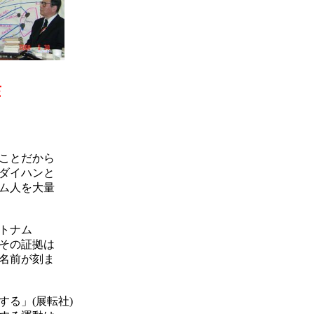
作
のことだから
ダイハンと
ム人を大量
ベトナム
その証拠は
名前が刻ま
る」(展転社)