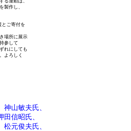
する運動は、
を製作し、
援とご寄付を
べき場所に展示
持参して
ずれにしても
。よろしく
、
神山敏夫氏、
押田信昭氏、
、松元俊夫氏、