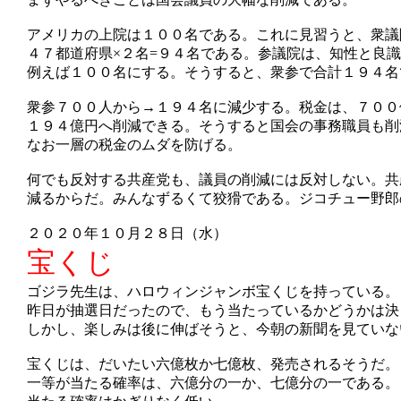
アメリカの上院は１００名である。これに見習うと、衆議
４７都道府県×２名=９４名である。参議院は、知性と良
例えば１００名にする。そうすると、衆参で合計１９４名
衆参７００人から→１９４名に減少する。税金は、７００
１９４億円へ削減できる。そうすると国会の事務職員も削
なお一層の税金のムダを防げる。
何でも反対する共産党も、議員の削減には反対しない。共
減るからだ。みんなずるくて狡猾である。ジコチュー野郎
２０２０年１０月２８日（水）
宝くじ
ゴジラ先生は、ハロウィンジャンボ宝くじを持っている。
昨日が抽選日だったので、もう当たっているかどうかは決
しかし、楽しみは後に伸ばそうと、今朝の新聞を見ていな
宝くじは、だいたい六億枚か七億枚、発売されるそうだ。
一等が当たる確率は、六億分の一か、七億分の一である。