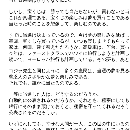
当たる確率はかぎりなく低い。
しかし、宝くじは、勝っても当たらないが、買わないと当
これが真理である。宝くじの楽しみは夢を買うことである
当たった時のことを想像して、楽しむのである。
すでに当選は決まっているので、今は夢の楽しみを延ばし
毎回、宝くじを買っているが、いつも楽しませてもらって
家は、何回、建て替えただろうか。高級車は、何台、買っ
今年は、ファーストクラスでハワイに旅行しようと計画し
続いて、ヨーロッパ旅行も計画している。その夢も、あと
ゴジラ先生と同じように、多くの庶民は、当選の夢を見る
貧乏人のささやかな夢と楽しみである。
それでも、誰かに当たるのである。
一等に当選した人は、どうするのだろうか。
自動的に公表されるのだろうか。それとも、秘密にしても
銀行にそのまま預けておくと、秘密を守ってくれるだろう
公表されるのだろうか。
いずにれしても、幸せな人間が一人、この世の中にいるの
そいつは、今頃、乾杯しているだろう。大笑いしているだ