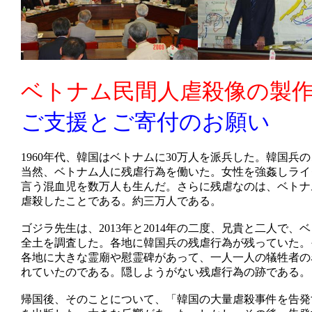
ベトナム民間人虐殺像の製
ご支援とご寄付のお願い
1960年代、韓国はベトナムに30万人を派兵した。韓国兵
当然、ベトナム人に残虐行為を働いた。女性を強姦しライ
言う混血児を数万人も生んだ。さらに残虐なのは、ベトナ
虐殺したことである。約三万人である。
ゴジラ先生は、2013年と2014年の二度、兄貴と二人で、
全土を調査した。各地に韓国兵の残虐行為が残っていた。
各地に大きな霊廟や慰霊碑があって、一人一人の犠牲者の
れていたのである。隠しようがない残虐行為の跡である。
帰国後、そのことについて、「韓国の大量虐殺事件を告発す