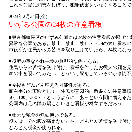
これを前提に知恵をしぼり、犯罪被害を少なくすることで
2023年2月24日(金)
いずみ公園の24枚の注意看板
■東京都練馬区のいずみ公園には24枚の注意看板が掲げて
異常な公園である。禁止、禁止、禁止・・24の禁止看板
市役所が住民からの苦情を取り上げていたら、24枚にな
■役所の事なかれ主義の典型的な例である。
住民からの苦情を受け付け、看板を作ったお役人の顔を見
頭の中を覗いてみたい。どういう脳をしているのか摩訶不
■今後もどんどん増える可能性がある。
面白半分の実験として、住民が意図的に数多くの注意事項
50、100、200・・というように、あっという間に増える
公園内は足の踏み場もないほど看板が林立するだろう。
■壮大な税金の無駄使いである。
役人は自分の腹が痛まないから、どんどん苦情を受け付け
どんどん税金が使われる。