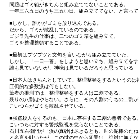
問題はゴミ箱がきちんと組み立ててないことである。
一年三六五日のうち三五〇日、組み立ててない、と言って
■しかし、誰かがゴミを放り込んである。
だから、ゴミが散乱しているのである。
ゴジラ先生の仕事は、二つのゴミ箱を組み立て、
ゴミを整理整頓することである。
■最初はブツブツと文句を言いながら組み立てていた。
しかし、「一日一善」をしようと思い立ち、組み立てをす
誰も見ていないが、神様は見ているだろうと思っている。
■日本人はきちんとしていて、整理整頓をするというのは
圧倒的な多数派は何もしない。
筆者の推測では、整理整頓をする人は二割である。
残りの八割はやらない。さらに、その八割のうちの二割が
こいつらがゴミを散乱させている。
■強盗殺人をするのも、日本に存在する二割の悪者である
こいつらに対する警戒監視を怠らないことである。
石川五右衛門が「浜の真砂は尽きるとも、世の泥棒のたね
と名言を吐いたが、この世の中から犯罪は、絶対に無くな