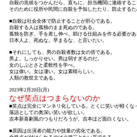
自殺の兆候をつかんだら、直ちに、担当機関に連絡するこ
そのために役所や民間に自殺を予知したたり、防止するた
■自殺は社会全体で防止することが肝心である。
自殺する人は孤独のまま死ぬのである。
孤独を防ぎ、手を差し伸べ、助ける仕組みを作る必要があ
日本人よ、死ぬな。早まるな、と言いたい。
■それにしても、男の自殺者数は女の倍である。
男よ、しっかりせい。男は弱すぎるのだ。
女のしぶとさと柔軟性を学べ。
女は偉い。女は凄い。女は素晴らしい。
人類の救世主である。
2023年2月20日(月)
なぜ笑点はつまらないのか
■笑点は完全にマンネリ化している。とくに笑いが軽くな
落語としての奥深い笑いが欲しい。
吉本新喜劇風のつもりだろうが、吉本ほど面白くない。
■原因は出演者の能力や技量の劣化である。