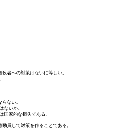
。
自殺者への対策はないに等しい。
。
ならない。
はないか。
は国家的な損失である。
総動員して対策を作ることである。