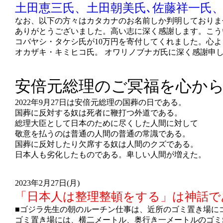
土田恵三氏、土田朝美氏､佐藤祥一氏
な
お、以下の方々はカタカナのお名前しか判明しておりま
ありがとうございました。高い志に深く感謝します。こう
コバヤシ・タケシ氏が10万円を寄付してくれました。心
オカザキ・キミヒコ氏。 オワリノブナガ氏に深く感謝申
安倍元総理のご冥福を心か
2022年9月27日は安倍元総理の国葬の日である。
国葬に反対する奴は死者に鞭打つ外道である。
総理大臣として日本のために尽くした人間に対して
敬意を払うのは普通の人間の普通の常識である。
国葬に反対したり欠席する奴は人間のクズである。
日本人も劣化したものである。卑しい人間が増えた。
2023年2月27日(月)
「日本人は整理整頓をする」は神話で
■ゴジラ先生の朝のルーチン仕事は、近所のゴミ置き場に
ゴミ置き場には、横二メートル、奥行き一メートルのゴミ