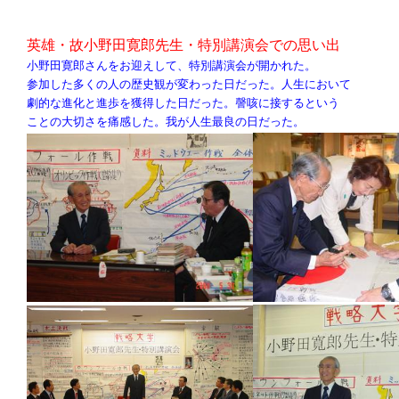
英雄・故小野田寛郎先生・特別講演会での思い出
小野田寛郎さんをお迎えして、特別講演会が開かれた。
参加した多くの人の歴史観が変わった日だった。人生において
劇的な進化と進歩を獲得した日だった。謦咳に接するという
ことの大切さを痛感した。我が人生最良の日だった。