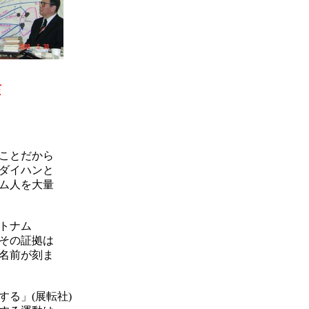
作
のことだから
ダイハンと
ム人を大量
ベトナム
その証拠は
名前が刻ま
る」(展転社)