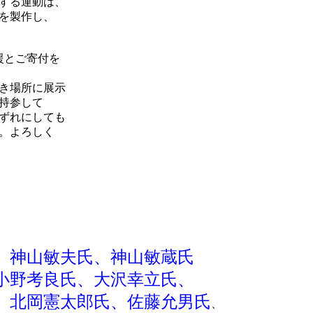
する運動は、
を製作し、
援とご寄付を
べき場所に展示
持参して
ずれにしても
。よろしく
、神山敏夫氏
、
神山敏蔵氏
小野考良氏、大沢幸立氏、
、北岡憲太郎氏、佐藤允男氏
、