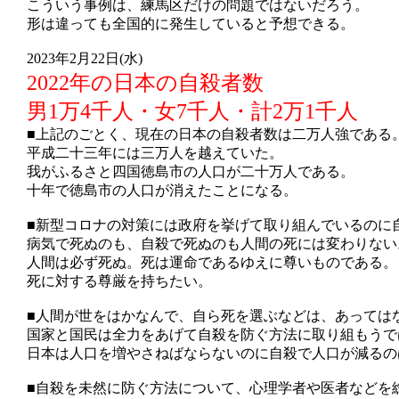
こういう事例は、練馬区だけの問題ではないだろう。
形は違っても全国的に発生していると予想できる。
2023年2月22日(水)
2022年の日本の自殺者数
男1万4千人・女7千人・計2万1千人
■上記のごとく、現在の日本の自殺者数は二万人強である
平成二十三年には三万人を越えていた。
我がふるさと四国徳島市の人口が二十万人である。
十年で徳島市の人口が消えたことになる。
■新型コロナの対策には政府を挙げて取り組んでいるのに
病気で死ぬのも、自殺で死ぬのも人間の死には変わりない
人間は必ず死ぬ。死は運命であるゆえに尊いものである。
死に対する尊厳を持ちたい。
■人間が世をはかなんで、自ら死を選ぶなどは、あっては
国家と国民は全力をあげて自殺を防ぐ方法に取り組もうで
日本は人口を増やさねばならないのに自殺で人口が減るの
■自殺を未然に防ぐ方法について、心理学者や医者などを