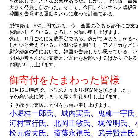
を出版した。大きな反響があった。しかし、その後、告発
大きく発展しなかった。そこで、今回、ベトナム人虐殺像
韓国を告発する運動をさらに進める計画である。
製作費は、550万円である。今、全国の心ある皆様にご支
お願いしてている。よろしくお願い申し上げます。
像は、11月ごろに完成予定である。像ができるとしかる
したいと考えている。小型の像も制作し、アメリカなどに
慰安婦像の横において、韓国を告発したい思っている。い
全国の皆さんのご支援とご寄付をお願いするばかりである
お願い申し上げます。
御寄付をたまわった皆様
10月16日時点で、下記の方々より御寄付を頂きました｡
その高い志に対しまして厚く御礼を申し上げます。
引き続きご支援ご寄付をお願い申し上げます。
小堀桂一郎氏、城内実氏、鬼柳一宇氏
河村宣行氏、
北岡正敏氏、梶俊明氏、
松元俊夫氏、斎藤永視氏、武井賢吉氏