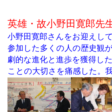
英雄・故小野田寛郎先
小野田寛郎さんをお迎えし
参加した多くの人の歴史観
劇的な進化と進歩を獲得し
ことの大切さを痛感した。