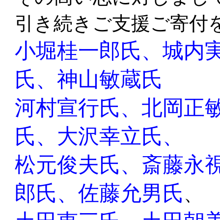
引き続きご支援ご寄付
小堀桂一郎氏、城内
氏
、
神山敏蔵氏
河村宣行氏、
北岡正
氏、大沢幸立氏、
松元俊夫氏、斎藤永
郎氏、佐藤允男氏
、