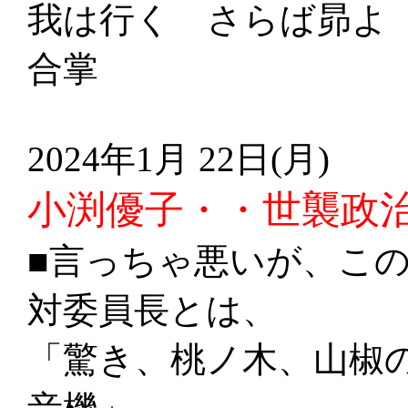
我は行く さらば昴よ
合掌
2024年1月
22日(月)
小渕優子・・世襲政
■言っちゃ悪いが、こ
対委員長とは、
「驚き、桃ノ木、山椒