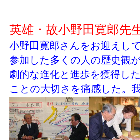
英雄・故小野田寛郎先
小野田寛郎さんをお迎えし
参加した多くの人の歴史観
劇的な進化と進歩を獲得し
ことの大切さを痛感した。