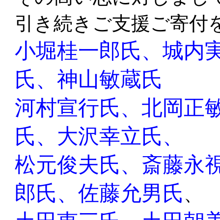
引き続きご支援ご寄付
小堀桂一郎氏、城内
氏
、
神山敏蔵氏
河村宣行氏、
北岡正
氏、大沢幸立氏、
松元俊夫氏、斎藤永
郎氏、佐藤允男氏
、