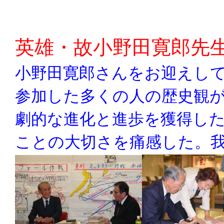
英雄・故小野田寛郎先
小野田寛郎さんをお迎えし
参加した多くの人の歴史観
劇的な進化と進歩を獲得し
ことの大切さを痛感した。