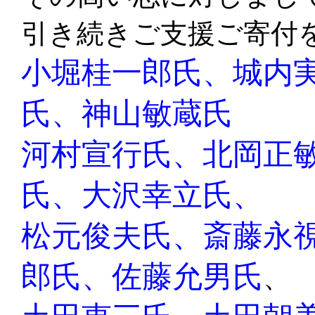
引き続きご支援ご寄付
小堀桂一郎氏、城内
氏
、
神山敏蔵氏
河村宣行氏、
北岡正
氏、大沢幸立氏、
松元俊夫氏、斎藤永
郎氏、佐藤允男氏
、