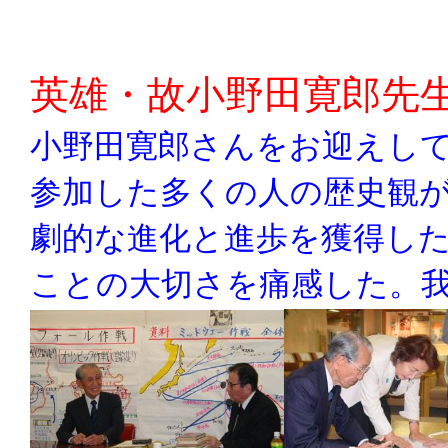
英雄・故小野田寛郎先
小野田寛郎さんをお迎えし
参加した多くの人の歴史観
劇的な進化と進歩を獲得し
ことの大切さを痛感した。