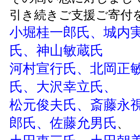
引き続きご支援ご寄付
小堀桂一郎氏、城内
氏
、
神山敏蔵氏
河村宣行氏、
北岡正
氏、大沢幸立氏、
松元俊夫氏、斎藤永
郎氏、佐藤允男氏
、