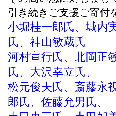
引き続きご支援ご寄付
小堀桂一郎氏、城内
氏
、
神山敏蔵氏
河村宣行氏、
北岡正
氏、大沢幸立氏、
松元俊夫氏、斎藤永
郎氏、佐藤允男氏
、