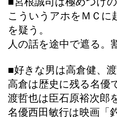
■宮根誠司は極めつけ
こういうアホをＭＣに
を疑う。
人の話を途中で遮る。
■好きな男は高倉健、
高倉は歴史に残る名優
渡哲也は臣石原裕次郎
名優西田敏行は映画「