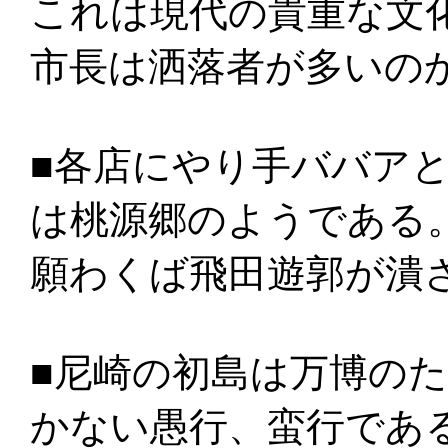
これは現代の貴重な文
市長は洒落者が多いの
■各店にやり手ババア
は桃源郷のようである
願わくば飛田遊郭が潰
■尼崎の初島は万博の
かない愚行、蛮行であ