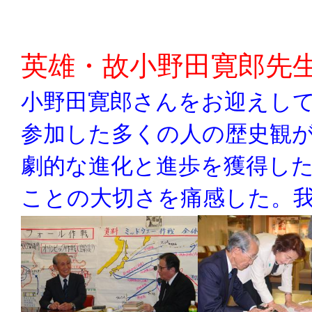
英雄・故小野田寛郎先
小野田寛郎さんをお迎えし
参加した多くの人の歴史観
劇的な進化と進歩を獲得し
ことの大切さを痛感した。